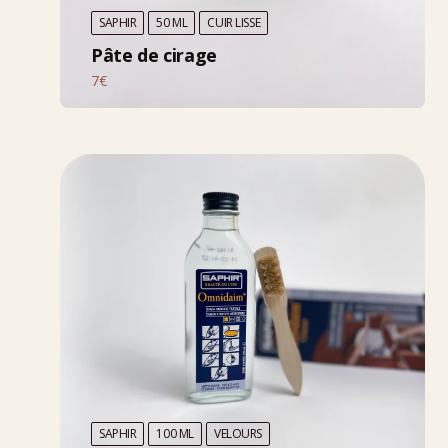
SAPHIR
50 ML
CUIR LISSE
Pâte de cirage
7€
SAPHIR
100 ML
VELOURS