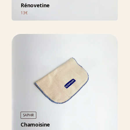
Rénovetine
13€
SAPHIR
Chamoisine