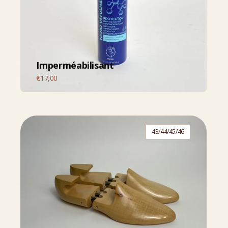
Imperméabilisant
€
17,00
43/44/45/46