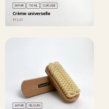
SAPHIR
150 ML
CUIR LISSE
Crème universelle
€
13,20
SAPHIR
VELOURS