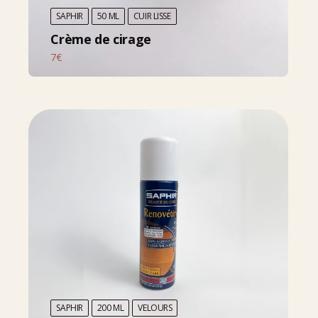
SAPHIR
50 ML
CUIR LISSE
Crème de cirage
7€
SAPHIR
200 ML
VELOURS