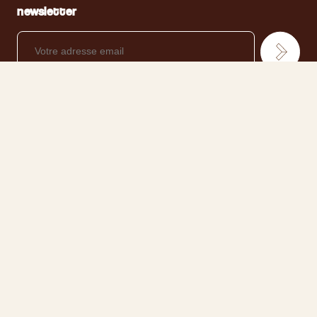
newsletter
TOUS LES PRODUITS
LE CONCEPT
TOUS NOS CONSEILS
VENDRE DES CHAUSSURES
CONTACT / RETOURNER UN PRODUIT
FAQ
MENTIONS LÉGALES
COOKIES