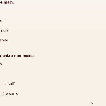
e main.
te
 jours
lanète
 entre nos mains.
es
 retravaillé
i nécessaires