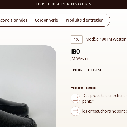
LES PRODUITS D'ENTRETIEN OFFERTS
econditionnées
Cordonnerie
Produits d’entretien
Modèle 180 JM Weston
10E
180
JM Weston
NOIR
HOMME
Fourni avec.
Des produits d’entretiens 
panier)
les embauchoirs ne sont p