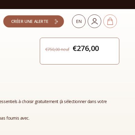
CRÉER UNE ALERTE
EN
Le
Le
€
276,00
€
750,00
prix
prix
initial
actuel
était :
est :
€750,00.
€276,00.
essentiels à choisir gratuitement (à sélectionner dans votre
as fournis avec.