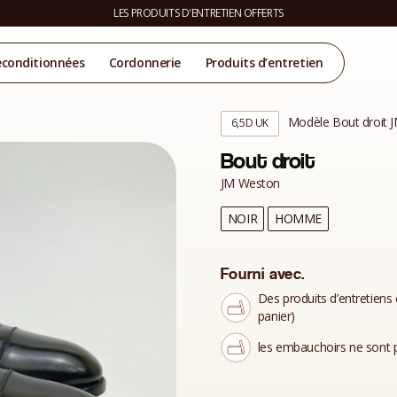
LES PRODUITS D'ENTRETIEN OFFERTS
econditionnées
Cordonnerie
Produits d’entretien
Modèle Bout droit 
6,5D UK
Bout droit
JM Weston
NOIR
HOMME
Fourni avec.
Des produits d’entretiens 
panier)
les embauchoirs ne sont p