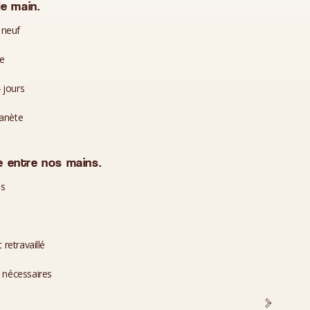
e main.
 neuf
te
 jours
lanète
 entre nos mains.
es
 retravaillé
i nécessaires