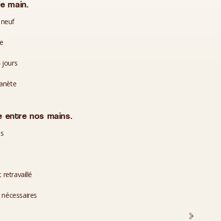
e main.
 neuf
te
 jours
lanète
 entre nos mains.
es
 retravaillé
i nécessaires