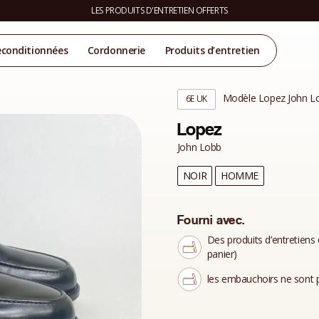
LES PRODUITS D'ENTRETIEN OFFERTS
econditionnées
Cordonnerie
Produits d’entretien
Modèle Lopez John L
6E UK
Lopez
John Lobb
NOIR
HOMME
Fourni avec.
Des produits d’entretiens 
panier)
les embauchoirs ne sont p