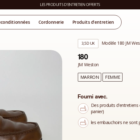
LES PRODUITS D'ENTRETIEN OFFERTS
econditionnées
Cordonnerie
Produits d’entretien
Modèle 180 JM Wes
3,5D UK
180
JM Weston
MARRON
FEMME
Fourni avec.
Des produits d’entretiens 
panier)
les embauchoirs ne sont p