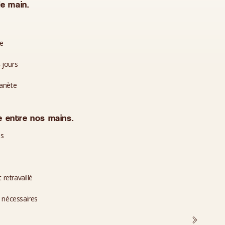
e main.
te
 jours
lanète
 entre nos mains.
es
 retravaillé
i nécessaires