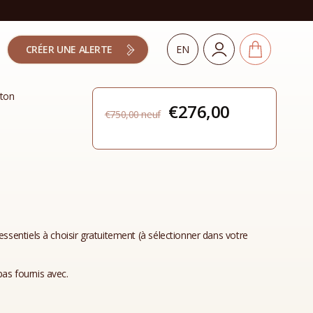
CRÉER UNE ALERTE
EN
ton
Le
Le
€
276,00
€
750,00
prix
prix
initial
actuel
était :
est :
€750,00.
€276,00.
essentiels à choisir gratuitement (à sélectionner dans votre
as fournis avec.