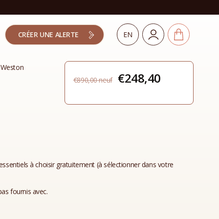
CRÉER UNE ALERTE
EN
 Weston
Le
Le
€
248,40
€
890,00
prix
prix
initial
actuel
était :
est :
€890,00.
€248,40.
essentiels à choisir gratuitement (à sélectionner dans votre
as fournis avec.