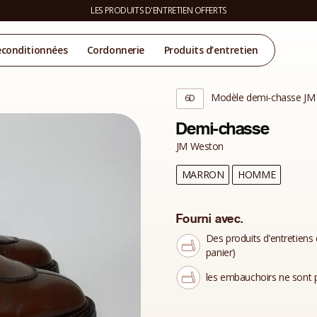
LES PRODUITS D'ENTRETIEN OFFERTS
econditionnées
Cordonnerie
Produits d’entretien
Modèle demi-chasse JM
6D
Demi-chasse
JM Weston
MARRON
HOMME
Fourni avec.
Des produits d’entretiens 
panier)
les embauchoirs ne sont p