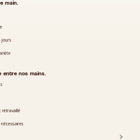
e main.
te
 jours
lanète
 entre nos mains.
es
 retravaillé
i nécessaires