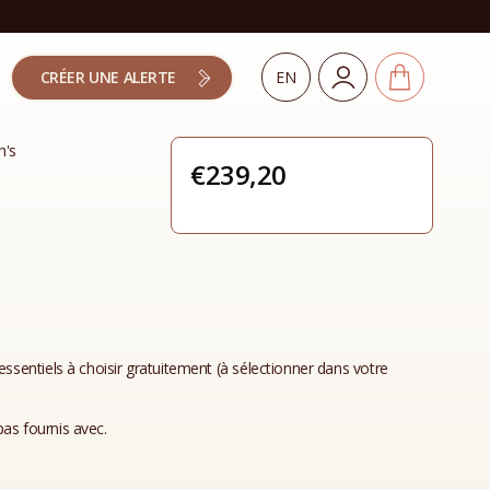
CRÉER UNE ALERTE
EN
h's
€
239,20
essentiels à choisir gratuitement (à sélectionner dans votre
as fournis avec.