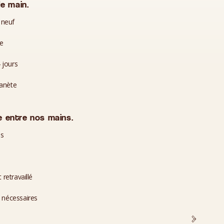
e main.
 neuf
te
 jours
lanète
 entre nos mains.
es
 retravaillé
i nécessaires