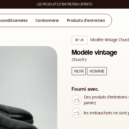
LES PRODUITS D'ENTRETIEN OFFERTS
econditionnées
Cordonnerie
Produits d’entretien
Modèle Vintage Churc
8F UK
Modèle vintage
Church's
NOIR
HOMME
Fourni avec.
Des produits d’entretiens 
panier)
les embauchoirs ne sont p