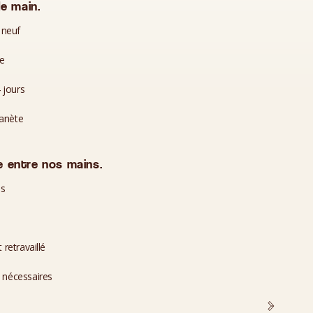
e main.
 neuf
te
 jours
lanète
 entre nos mains.
es
 retravaillé
i nécessaires