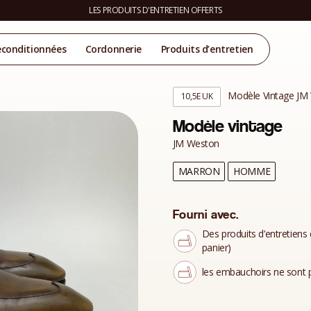
LES PRODUITS D'ENTRETIEN OFFERTS
econditionnées
Cordonnerie
Produits d’entretien
Modèle Vintage JM
10,5E UK
Modèle vintage
JM Weston
MARRON
HOMME
Fourni avec.
Des produits d’entretiens 
panier)
les embauchoirs ne sont p