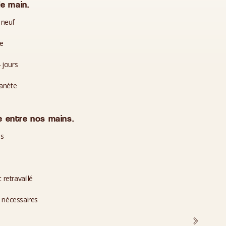
e main.
 neuf
te
 jours
lanète
 entre nos mains.
es
 retravaillé
i nécessaires