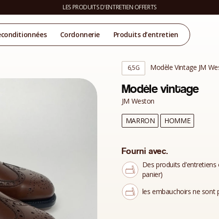
LES PRODUITS D'ENTRETIEN OFFERTS
econditionnées
Cordonnerie
Produits d’entretien
Modèle Vintage JM We
6,5G
Modèle vintage
JM Weston
MARRON
HOMME
Fourni avec.
Des produits d’entretiens 
panier)
les embauchoirs ne sont p