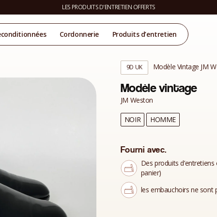
LES PRODUITS D'ENTRETIEN OFFERTS
econditionnées
Cordonnerie
Produits d’entretien
Modèle Vintage JM W
9D UK
Modèle vintage
JM Weston
NOIR
HOMME
Fourni avec.
Des produits d’entretiens 
panier)
les embauchoirs ne sont p