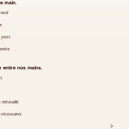
e main.
 neuf
te
 jours
lanète
 entre nos mains.
es
 retravaillé
i nécessaires