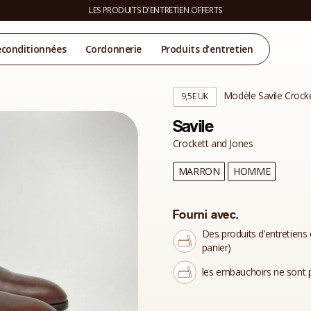
LES PRODUITS D'ENTRETIEN OFFERTS
econditionnées
Cordonnerie
Produits d’entretien
Modèle Savile Crock
9,5E UK
Savile
Crockett and Jones
MARRON
HOMME
Fourni avec.
Des produits d’entretiens 
panier)
les embauchoirs ne sont p