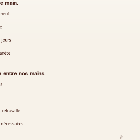
e main.
 neuf
te
 jours
lanète
 entre nos mains.
es
 retravaillé
i nécessaires