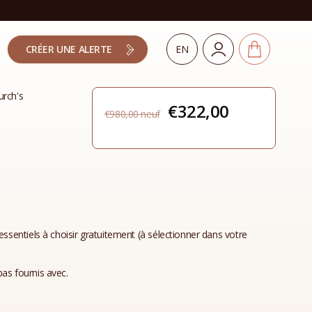
CRÉER UNE ALERTE
EN
rch's
Le
Le
€
322,00
€
980,00
prix
prix
initial
actuel
était :
est :
€980,00.
€322,00.
essentiels à choisir gratuitement (à sélectionner dans votre
as fournis avec.