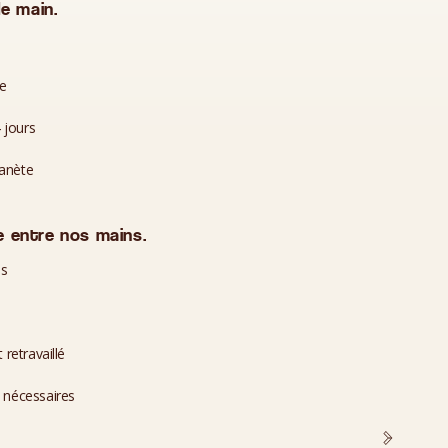
e main.
te
 jours
lanète
 entre nos mains.
es
 retravaillé
i nécessaires