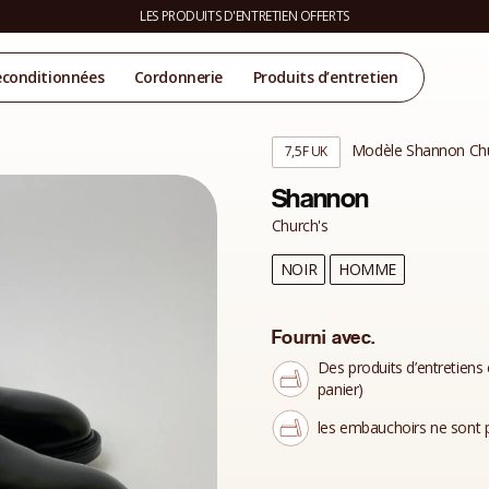
LES PRODUITS D'ENTRETIEN OFFERTS
econditionnées
Cordonnerie
Produits d’entretien
Modèle Shannon Chu
7,5F UK
Shannon
Church's
NOIR
HOMME
Fourni avec.
Des produits d’entretiens 
panier)
les embauchoirs ne sont p